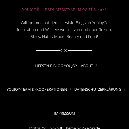
YOUJOY® – DEIN LIFESTYLE-BLOG FÜR 2026
Willkommen auf dem Lifestyle-Blog von YouJoy®:
Inspiration und Wissenswertes von und über Reisen,
Stars, Natur, Mode, Beauty und Food!
LIFESTYLE-BLOG YOUJOY – ABOUT
YOUJOY-TEAM & -KOOPERATIONEN
DATENSCHUTZERKLÄRUNG
IMPRESSUM
© 2026 YouJoy –
Silk Theme
by
PixelGrade