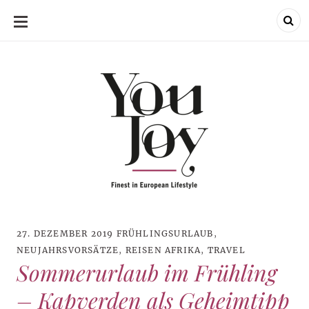
SKIP
TO
CONTENT
27. DEZEMBER 2019
FRÜHLINGSURLAUB
,
NEUJAHRSVORSÄTZE
,
REISEN AFRIKA
,
TRAVEL
Sommerurlaub im Frühling
– Kapverden als Geheimtipp