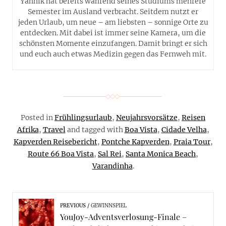
Yannik hat bereits während seines Studiums mehrere
Semester im Ausland verbracht. Seitdem nutzt er
jeden Urlaub, um neue – am liebsten – sonnige Orte zu
entdecken. Mit dabei ist immer seine Kamera, um die
schönsten Momente einzufangen. Damit bringt er sich
und euch auch etwas Medizin gegen das Fernweh mit.
Posted in
Frühlingsurlaub
,
Neujahrsvorsätze
,
Reisen
Afrika
,
Travel
and tagged with
Boa Vista
,
Cidade Velha
,
Kapverden Reisebericht
,
Pontche Kapverden
,
Praia Tour
,
Route 66 Boa Vista
,
Sal Rei
,
Santa Monica Beach
,
Varandinha
.
PREVIOUS
GEWINNSPIEL
YouJoy-Adventsverlosung-Finale –