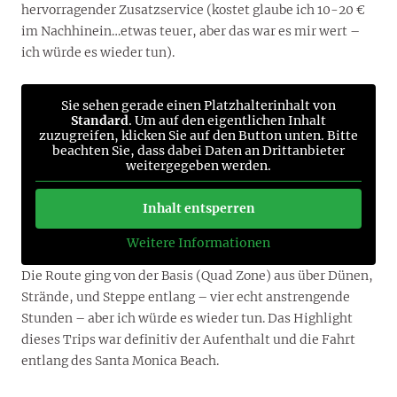
hervorragender Zusatzservice (kostet glaube ich 10-20 €
im Nachhinein…etwas teuer, aber das war es mir wert –
ich würde es wieder tun).
Sie sehen gerade einen Platzhalterinhalt von
Standard
. Um auf den eigentlichen Inhalt
zuzugreifen, klicken Sie auf den Button unten. Bitte
beachten Sie, dass dabei Daten an Drittanbieter
weitergegeben werden.
Inhalt entsperren
Weitere Informationen
Die Route ging von der Basis (Quad Zone) aus über Dünen,
Strände, und Steppe entlang – vier echt anstrengende
Stunden – aber ich würde es wieder tun. Das Highlight
dieses Trips war definitiv der Aufenthalt und die Fahrt
entlang des Santa Monica Beach.