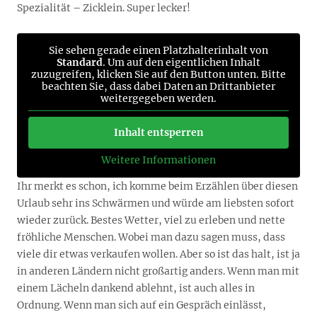
Spezialität – Zicklein. Super lecker!
Sie sehen gerade einen Platzhalterinhalt von
Standard
. Um auf den eigentlichen Inhalt
zuzugreifen, klicken Sie auf den Button unten. Bitte
beachten Sie, dass dabei Daten an Drittanbieter
weitergegeben werden.
Inhalt entsperren
Weitere Informationen
Ihr merkt es schon, ich komme beim Erzählen über diesen
Urlaub sehr ins Schwärmen und würde am liebsten sofort
wieder zurück. Bestes Wetter, viel zu erleben und nette
fröhliche Menschen. Wobei man dazu sagen muss, dass
viele dir etwas verkaufen wollen. Aber so ist das halt, ist ja
in anderen Ländern nicht großartig anders. Wenn man mit
einem Lächeln dankend ablehnt, ist auch alles in
Ordnung. Wenn man sich auf ein Gespräch einlässt,