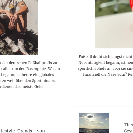
lustigen Sprüche helfen beim
Profi
Traumurlaub im
Start, Teilnehmer, Gagen und
BMI-Rechner für Frauen 2026
Ausblick für Frauen und
Gratulieren
schneeweißen Salzburger
Skandale
– Online-Rechner mit
Männer aller Sternzeichen
Land
hilfreichen Tipps
Fußball dreht sich längst nic
Nebentätigkeit begann, ist he
r der deutschen Fußballprofis zu
sportlich abliefern, aber sie s
ur alles um den Rasenplatz. Was in
finanziell die Nase vorn? R
begann, ist heute ein globales
ten weit über den Sport hinaus.
rdienen das meiste Geld.
Theo
Lifestyle-Trends – von
Gesu