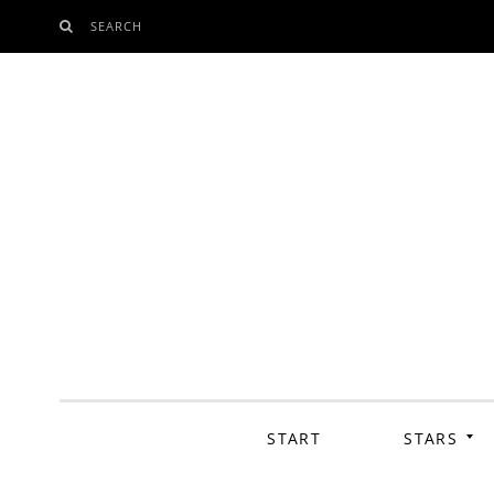
SEARCH
SKIP
TO
CONTENT
START
STARS