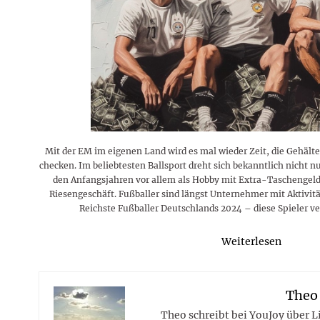
Rezepte
Erinnerungen für viele weitere
Sternzeichen
Stars 2026
dahintersteckt und was bei
MORE
Jahre
Plattformen zu beachten ist
MORE
MORE
MORE
MORE
MORE
Mit der EM im eigenen Land wird es mal wieder Zeit, die Gehälte
checken. Im beliebtesten Ballsport dreht sich bekanntlich nicht n
den Anfangsjahren vor allem als Hobby mit Extra-Taschengeld 
Riesengeschäft. Fußballer sind längst Unternehmer mit Aktivitä
Reichste Fußballer Deutschlands 2024 – diese Spieler ve
Weiterlesen
Theo
Theo schreibt bei YouJoy über 