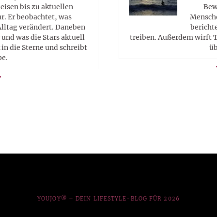
eisen bis zu aktuellen
Bew
. Er beobachtet, was
Mensche
Alltag verändert. Daneben
berichte
 und was die Stars aktuell
treiben. Außerdem wirft T
in die Sterne und schreibt
üb
pe.
YOUJOY® – DEIN LIFESTYLE-BLOG FÜR 2026