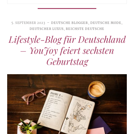
5. SEPTEMBER 2023
DEUTSCHE BLOGGER
,
DEUTSCHE MODE
,
DEUTSCHER LUXUS
,
REICHSTE DEUTSCHE
Lifestyle-Blog für Deutschland
– YouJoy feiert sechsten
Geburtstag