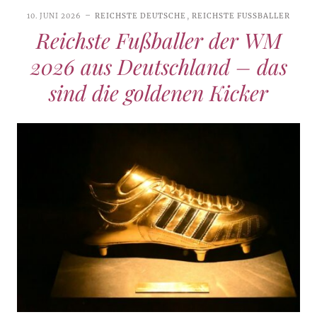
10. JUNI 2026
REICHSTE DEUTSCHE
,
REICHSTE FUSSBALLER
Reichste Fußballer der WM
2026 aus Deutschland – das
sind die goldenen Kicker