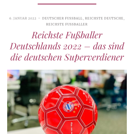
6. JANUAR 2022
DEUTSCHER FUSSBALL
,
REICHSTE DEUTSCHE
,
REICHSTE FUSSBALLER
Reichste Fußballer
Deutschlands 2022 – das sind
die deutschen Superverdiener