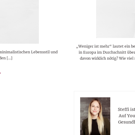
lustigen Sprüche helfen beim
Profi
Traumurlaub im
Start, Teilnehmer, Gagen und
BMI-Rechner für Frauen 2026
Ausblick für Frauen und
Gratulieren
schneeweißen Salzburger
Skandale
– Online-Rechner mit
Männer aller Sternzeichen
Land
hilfreichen Tipps
„Weniger ist mehr“ lautet ein be
minimalistischen Lebensstil und
in Europa im Durchschnitt über 
den […]
davon wirklich nötig? Wie vi
Steffi i
Auf You
Gesundh