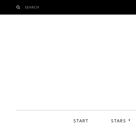
SEARCH
SKIP
TO
CONTENT
START
STARS