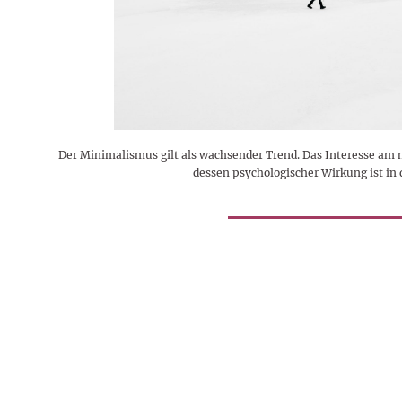
Rezepte
Erinnerungen für viele weitere
Sternzeichen
Stars 2026
dahintersteckt und was bei
MORE
Jahre
Plattformen zu beachten ist
MORE
MORE
MORE
MORE
MORE
Der Minimalismus gilt als wachsender Trend. Das Interesse am 
dessen psychologischer Wirkung ist in 