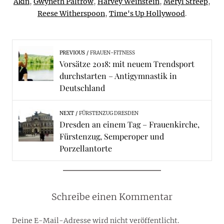
Akin
,
Gwyneth Paltrow
,
Harvey Weinstein
,
Meryl Streep
,
Reese Witherspoon
,
Time's Up Hollywood
.
PREVIOUS
FRAUEN-FITNESS
Vorsätze 2018: mit neuem Trendsport
durchstarten – Antigymnastik in
Deutschland
NEXT
FÜRSTENZUG DRESDEN
Dresden an einem Tag – Frauenkirche,
Fürstenzug, Semperoper und
Porzellantorte
Schreibe einen Kommentar
Deine E-Mail-Adresse wird nicht veröffentlicht.