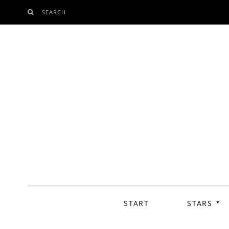
SEARCH
SKIP
TO
CONTENT
START
STARS