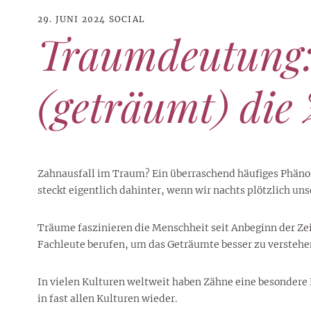
29. JUNI 2024
SOCIAL
Traumdeutung:
(geträumt) die 
Zahnausfall im Traum? Ein überraschend häufiges Phänome
steckt eigentlich dahinter, wenn wir nachts plötzlich u
Träume faszinieren die Menschheit seit Anbeginn der Zei
21. JUNI 2026
DANI KLIEBER NACKT
,
DANI KLIEBER
Fachleute berufen, um das Geträumte besser zu verstehe
1. AUGUST 2026
GEBURTSTAGSFEIER
,
2. AUGUST 2026
NUDE
,
PROMI-ALARM
HOROSKOP
,
STAR-CHECK
,
HOROSKOP DER LIEBE
,
STARS
,
STYLE
,
,
12. JULI 2026
FASHION
,
LUXUSMODE
GEBURTSTAGSGESCHENKE
,
PARTY-TIPPS
9. JULI 2026
TRAVEL
STERNZEICHEN
,
TAGESHOROSKOP
STYLE-CHECK
,
WOCHENHOROSKOP
Leiser Stil? Wie Minimalismus
Tolle Torte zum Geburtstag –
Geburtstagsreisen statt
Liebe-Wochenhoroskop 3. bis 9.
Dani Klieber – Alter, Wohnort
In vielen Kulturen weltweit haben Zähne eine besondere
28. MAI 2026
DATING
,
TESTS
die lauteste Botschaft sendet
einfache Ideen und schnelle
Alltagstrott – schöne
und Einkommen des TikTok-
August 2026 für alle
Casual Dating – was
in fast allen Kulturen wieder.