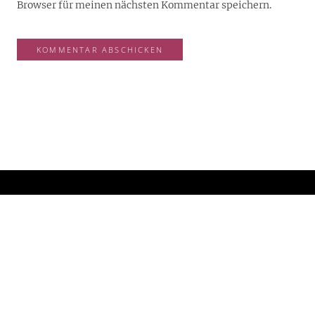
Browser für meinen nächsten Kommentar speichern.
YOUJOY® – DEIN LIFESTYLE-BLOG FÜR 2026
Willkommen auf dem Lifestyle-Blog von YouJoy®:
Inspiration und Wissenswertes von und über Reisen,
Stars, Natur, Mode, Beauty und Food!