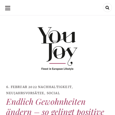
SKIP
TO
CONTENT
6. FEBRUAR 2022
NACHHALTIGKEIT
,
NEUJAHRSVORSÄTZE
,
SOCIAL
Endlich Gewohnheiten
ändern – so gelingt positive