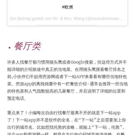
#欧洲
Ein Beitrag geteilt von Mr. & Mrs. Wang (@mrandmrswang) am
2
餐厅类
许多人找餐厅都习惯用猫头鹰或者Google搜索，但这些方式并不
能详细的介绍旅途中真正的当地菜。在用猫头鹰搜索餐厅排名之
前,小伙伴们不妨用穷游网或者下一站APP来看看有哪些当地特色
菜。穷游app的离线锦囊中有一栏餐饮介绍~通常会推荐一些当地
的特色菜和人气指数较高的几家餐厅，并且说明了详细的位置和
预定电话。
重点来了！小编每次自由行找餐厅最离不开的就是下一站app
了！下一站app并不是软件的全名，在“下一站”之后需要加上你
出行的城市名。比如想找伦敦的攻略，就输上“下一站，伦敦”。
这个app和穷游网一样，都是全方位的介绍城市旅游攻略。在餐