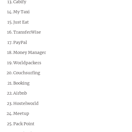
Cabify
My Taxi
Just Eat
TransferWise
PayPal
Money Manager
Worldpackers
Couchsurfing
Booking
Airbnb
Hostelworld
Meetup
Pack Point