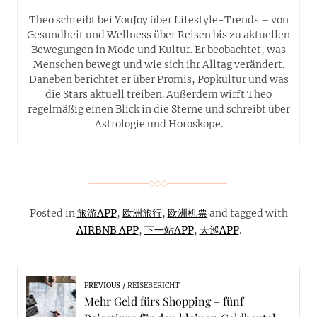
Theo schreibt bei YouJoy über Lifestyle-Trends – von
Gesundheit und Wellness über Reisen bis zu aktuellen
Bewegungen in Mode und Kultur. Er beobachtet, was
Menschen bewegt und wie sich ihr Alltag verändert.
Daneben berichtet er über Promis, Popkultur und was
die Stars aktuell treiben. Außerdem wirft Theo
regelmäßig einen Blick in die Sterne und schreibt über
Astrologie und Horoskope.
Posted in
旅游APP
,
欧洲旅行
,
欧洲机票
and tagged with
AIRBNB APP
,
下一站APP
,
天巡APP
.
PREVIOUS
REISEBERICHT
Mehr Geld fürs Shopping – fünf