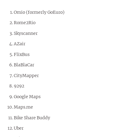
Omio (formerly GoEuro)
Rome2Rio
Skyscanner
AZair
FlixBus
BlaBlaCar
CityMapper
9292
Google Maps
Maps.me
Bike Share Buddy
Uber