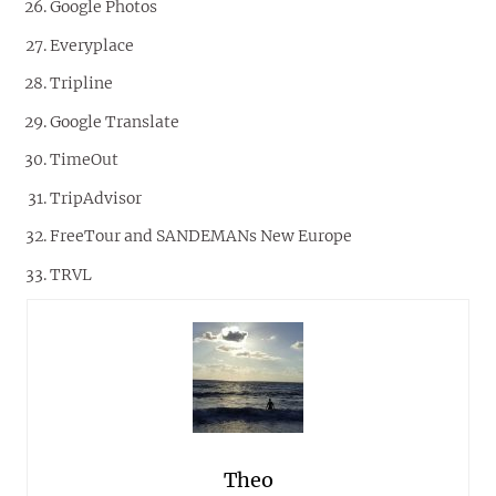
Google Photos
Everyplace
Tripline
Google Translate
TimeOut
TripAdvisor
FreeTour and SANDEMANs New Europe
TRVL
Theo