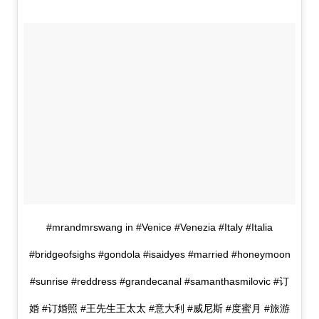
#mrandmrswang in #Venice #Venezia #Italy #Italia
#bridgeofsighs #gondola #isaidyes #married #honeymoon
#sunrise #reddress #grandecanal #samanthasmilovic #订
婚 #订婚照 #王先生王太太 #意大利 #威尼斯 #度蜜月 #旅游