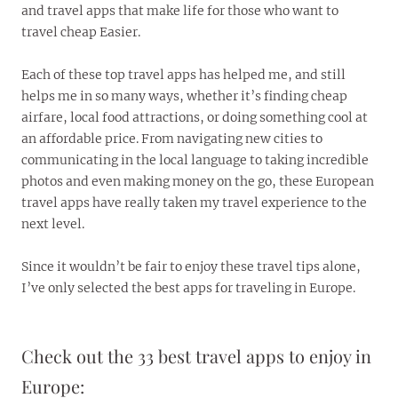
and travel apps that make life for those who want to
travel cheap Easier.
Each of these top travel apps has helped me, and still
helps me in so many ways, whether it’s finding cheap
airfare, local food attractions, or doing something cool at
an affordable price. From navigating new cities to
communicating in the local language to taking incredible
photos and even making money on the go, these European
travel apps have really taken my travel experience to the
next level.
Since it wouldn’t be fair to enjoy these travel tips alone,
I’ve only selected the best apps for traveling in Europe.
Check out the 33 best travel apps to enjoy in
Europe: