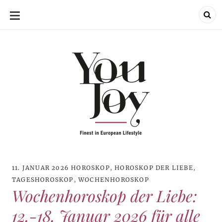
SKIP
TO
CONTENT
11. JANUAR 2026
HOROSKOP
,
HOROSKOP DER LIEBE
,
TAGESHOROSKOP
,
WOCHENHOROSKOP
Wochenhoroskop der Liebe:
12.-18. Januar 2026 für alle