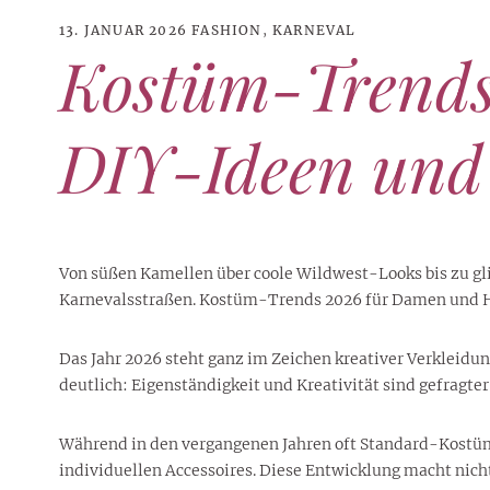
13. JANUAR 2026
FASHION
,
KARNEVAL
Kostüm-Trends
DIY-Ideen und 
Von süßen Kamellen über coole Wildwest-Looks bis zu gli
Karnevalsstraßen. Kostüm-Trends 2026 für Damen und Her
Das Jahr 2026 steht ganz im Zeichen kreativer Verkleidu
21. JUNI 2026
DANI KLIEBER NACKT
,
DANI KLIEBER
deutlich: Eigenständigkeit und Kreativität sind gefragter
1. AUGUST 2026
GEBURTSTAGSFEIER
,
2. AUGUST 2026
NUDE
,
PROMI-ALARM
HOROSKOP
,
STAR-CHECK
,
HOROSKOP DER LIEBE
,
STARS
,
STYLE
,
,
12. JULI 2026
FASHION
,
LUXUSMODE
GEBURTSTAGSGESCHENKE
,
PARTY-TIPPS
9. JULI 2026
TRAVEL
STERNZEICHEN
,
TAGESHOROSKOP
STYLE-CHECK
,
WOCHENHOROSKOP
Leiser Stil? Wie Minimalismus
Tolle Torte zum Geburtstag –
Geburtstagsreisen statt
Liebe-Wochenhoroskop 3. bis 9.
Dani Klieber – Alter, Wohnort
Während in den vergangenen Jahren oft Standard-Kostü
28. MAI 2026
DATING
,
TESTS
die lauteste Botschaft sendet
einfache Ideen und schnelle
Alltagstrott – schöne
und Einkommen des TikTok-
August 2026 für alle
Casual Dating – was
individuellen Accessoires. Diese Entwicklung macht nic