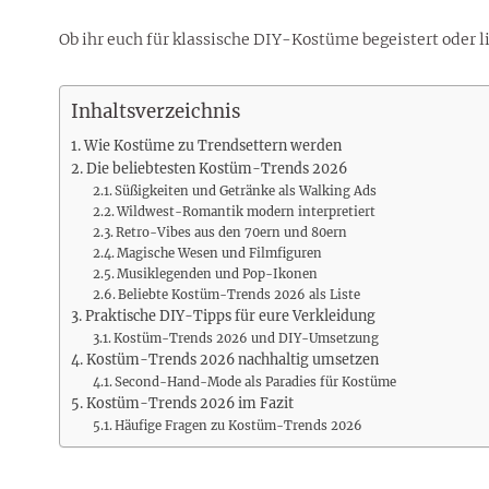
Rezepte
Erinnerungen für viele weitere
Sternzeichen
Stars 2026
dahintersteckt und was bei
MORE
Jahre
Plattformen zu beachten ist
Ob ihr euch für klassische DIY-Kostüme begeistert oder l
MORE
MORE
MORE
MORE
MORE
Inhaltsverzeichnis
Wie Kostüme zu Trendsettern werden
Die beliebtesten Kostüm-Trends 2026
Süßigkeiten und Getränke als Walking Ads
Wildwest-Romantik modern interpretiert
Retro-Vibes aus den 70ern und 80ern
Magische Wesen und Filmfiguren
Musiklegenden und Pop-Ikonen
Beliebte Kostüm-Trends 2026 als Liste
Praktische DIY-Tipps für eure Verkleidung
Kostüm-Trends 2026 und DIY-Umsetzung
Kostüm-Trends 2026 nachhaltig umsetzen
Second-Hand-Mode als Paradies für Kostüme
Kostüm-Trends 2026 im Fazit
Häufige Fragen zu Kostüm-Trends 2026