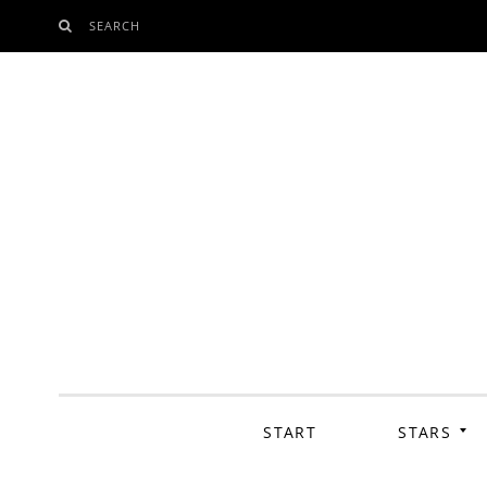
SEARCH
SKIP
TO
CONTENT
START
STARS