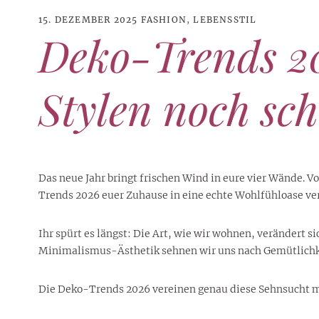
15. DEZEMBER 2025
FASHION
,
LEBENSSTIL
Deko-Trends 2
Stylen noch sc
Das neue Jahr bringt frischen Wind in eure vier Wände.
Trends 2026 euer Zuhause in eine echte Wohlfühloase ver
Ihr spürt es längst: Die Art, wie wir wohnen, verändert
21. JUNI 2026
DANI KLIEBER NACKT
,
DANI KLIEBER
Minimalismus-Ästhetik sehnen wir uns nach Gemütlichke
1. AUGUST 2026
GEBURTSTAGSFEIER
,
2. AUGUST 2026
NUDE
,
PROMI-ALARM
HOROSKOP
,
STAR-CHECK
,
HOROSKOP DER LIEBE
,
STARS
,
STYLE
,
,
12. JULI 2026
FASHION
,
LUXUSMODE
GEBURTSTAGSGESCHENKE
,
PARTY-TIPPS
9. JULI 2026
TRAVEL
STERNZEICHEN
,
TAGESHOROSKOP
STYLE-CHECK
,
WOCHENHOROSKOP
Leiser Stil? Wie Minimalismus
Tolle Torte zum Geburtstag –
Geburtstagsreisen statt
Liebe-Wochenhoroskop 3. bis 9.
Dani Klieber – Alter, Wohnort
Die Deko-Trends 2026 vereinen genau diese Sehnsucht 
28. MAI 2026
DATING
,
TESTS
die lauteste Botschaft sendet
einfache Ideen und schnelle
Alltagstrott – schöne
und Einkommen des TikTok-
August 2026 für alle
Casual Dating – was