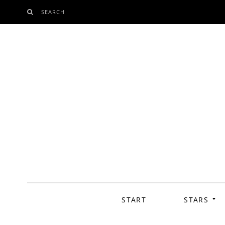
SEARCH
SKIP
TO
CONTENT
START
STARS