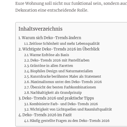
Rezepte
Erinnerungen für viele weitere
Sternzeichen
Stars 2026
dahintersteckt und was bei
Eure Wohnung soll nicht nur funktional sein, sondern auc
MORE
Jahre
Plattformen zu beachten ist
Dekoration eine entscheidende Rolle.
MORE
MORE
MORE
MORE
MORE
Inhaltsverzeichnis
Warum sich Deko-Trends ändern
Zeitlose Schönheit und mehr Lebensqualität
Wichtigste Deko-Trends 2026 im Überblick
Warme Erdtöne als Basis
Deko-Trends 2026 mit Pastellfarben
Grüntöne in allen Facetten
Biophiles Design und Naturmaterialien
Kunstdrucke berühmter Maler als Statement
Maximalismus unter den Deko-Trends 2026
Übersicht der besten Farbkombinationen
Nachhaltigkeit als Grundprinzip
Deko-Trends 2026 und praktische Tipps
Kombinierte Farb- und Deko-Trends 2026
Wichtigkeit von Lichtquellen und Raumluftqualität
Deko-Trends 2026 im Fazit
Häufig gestellte Fragen zu den Deko-Trends 2026