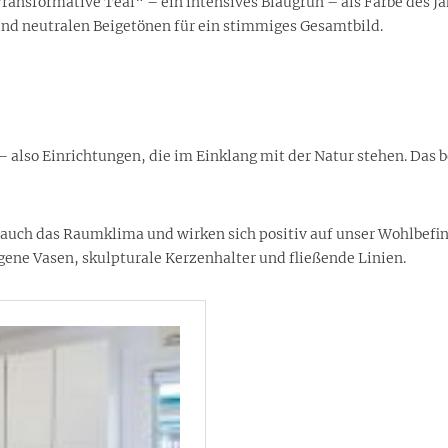
ansformative Teal“ – ein intensives Blaugrün – als Farbe des Ja
und neutralen Beigetönen für ein stimmiges Gesamtbild.
 also Einrichtungen, die im Einklang mit der Natur stehen. Das 
rn auch das Raumklima und wirken sich positiv auf unser Wohlbef
gene Vasen, skulpturale Kerzenhalter und fließende Linien.