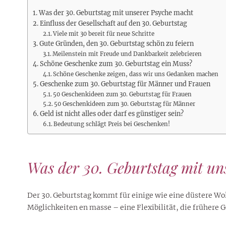
Rezepte
Erinnerungen für viele weitere
Sternzeichen
Stars 2026
dahintersteckt und was bei
MORE
Jahre
Was der 30. Geburtstag mit unserer Psyche macht
Plattformen zu beachten ist
Einfluss der Gesellschaft auf den 30. Geburtstag
MORE
MORE
MORE
Viele mit 30 bereit für neue Schritte
MORE
MORE
Gute Gründen, den 30. Geburtstag schön zu feiern
Meilenstein mit Freude und Dankbarkeit zelebrieren
Schöne Geschenke zum 30. Geburtstag ein Muss?
Schöne Geschenke zeigen, dass wir uns Gedanken machen
Geschenke zum 30. Geburtstag für Männer und Frauen
50 Geschenkideen zum 30. Geburtstag für Frauen
50 Geschenkideen zum 30. Geburtstag für Männer
Geld ist nicht alles oder darf es günstiger sein?
Bedeutung schlägt Preis bei Geschenken!
Was der 30. Geburtstag mit un
Der 30. Geburtstag kommt für einige wie eine düstere Wol
Möglichkeiten en masse – eine Flexibilität, die frühere 