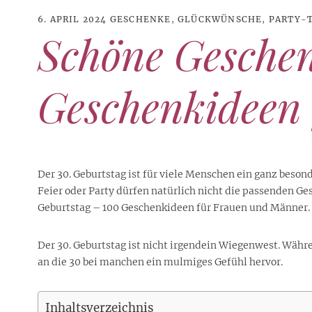
6. APRIL 2024
GESCHENKE
,
GLÜCKWÜNSCHE
,
PARTY-T
Schöne Geschen
Geschenkideen
Der 30. Geburtstag ist für viele Menschen ein ganz beson
Feier oder Party dürfen natürlich nicht die passenden 
Geburtstag – 100 Geschenkideen für Frauen und Männer.
21. JUNI 2026
DANI KLIEBER NACKT
,
DANI KLIEBER
Der 30. Geburtstag ist nicht irgendein Wiegenwest. Währ
1. AUGUST 2026
GEBURTSTAGSFEIER
,
2. AUGUST 2026
NUDE
,
PROMI-ALARM
HOROSKOP
,
STAR-CHECK
,
HOROSKOP DER LIEBE
,
STARS
,
STYLE
,
,
12. JULI 2026
FASHION
,
LUXUSMODE
GEBURTSTAGSGESCHENKE
,
PARTY-TIPPS
9. JULI 2026
TRAVEL
an die 30 bei manchen ein mulmiges Gefühl hervor.
STERNZEICHEN
,
TAGESHOROSKOP
STYLE-CHECK
,
WOCHENHOROSKOP
Leiser Stil? Wie Minimalismus
Tolle Torte zum Geburtstag –
Geburtstagsreisen statt
Liebe-Wochenhoroskop 3. bis 9.
Dani Klieber – Alter, Wohnort
28. MAI 2026
DATING
,
TESTS
die lauteste Botschaft sendet
einfache Ideen und schnelle
Alltagstrott – schöne
und Einkommen des TikTok-
August 2026 für alle
Casual Dating – was
Inhaltsverzeichnis