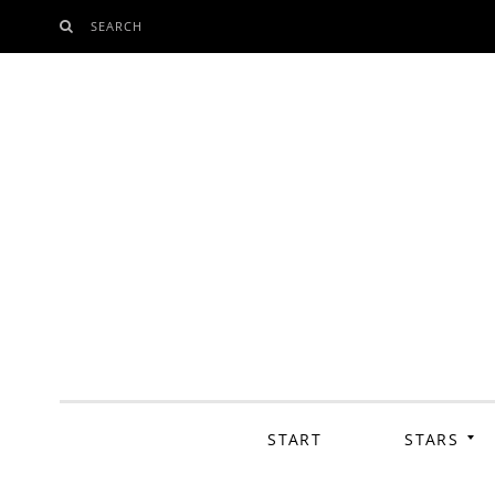
SEARCH
SKIP
TO
CONTENT
START
STARS