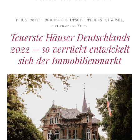
11. JUNI 2022
REICHSTE DEUTSCHE
,
TEUERSTE HÄUSER
,
TEUERSTE STÄDTE
Teuerste Häuser Deutschlands
2022 – so verrückt entwickelt
sich der Immobilienmarkt