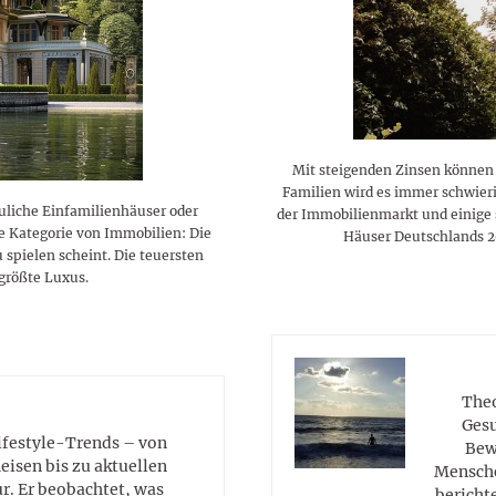
lustigen Sprüche helfen beim
Profi
Traumurlaub im
Start, Teilnehmer, Gagen und
BMI-Rechner für Frauen 2026
Ausblick für Frauen und
Gratulieren
schneeweißen Salzburger
Skandale
– Online-Rechner mit
Männer aller Sternzeichen
Land
hilfreichen Tipps
Mit steigenden Zinsen können s
Familien wird es immer schwier
uliche Einfamilienhäuser oder
der Immobilienmarkt und einige s
e Kategorie von Immobilien: Die
Häuser Deutschlands 20
 spielen scheint. Die teuersten
 größte Luxus.
Theo
Gesu
Lifestyle-Trends – von
Bew
eisen bis zu aktuellen
Mensche
. Er beobachtet, was
berichte