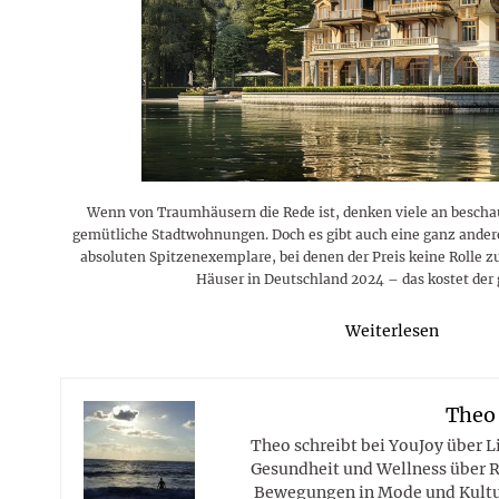
Rezepte
Erinnerungen für viele weitere
Sternzeichen
Stars 2026
dahintersteckt und was bei
MORE
Jahre
Plattformen zu beachten ist
MORE
MORE
MORE
MORE
MORE
Wenn von Traumhäusern die Rede ist, denken viele an bescha
gemütliche Stadtwohnungen. Doch es gibt auch eine ganz ander
absoluten Spitzenexemplare, bei denen der Preis keine Rolle zu
Häuser in Deutschland 2024 – das kostet der
Weiterlesen
Theo
Theo schreibt bei YouJoy über 
Gesundheit und Wellness über R
Bewegungen in Mode und Kultur