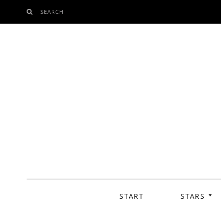
SEARCH
SKIP
TO
CONTENT
START
STARS