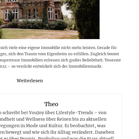
ich viele eine eigene Immobilie nicht mehr leisten. Gerade für
iger, sich den Traum vom Eigenheim zu erfüllen. Zugleich boomt
uperteure Immobilien erfreuen sich großer Beliebtheit. Teuerste
22 – so verrückt entwickelt sich der Immobilienmarkt.
Weiterlesen
Theo
 schreibt bei YouJoy über Lifestyle-Trends – von
ndheit und Wellness über Reisen bis zu aktuellen
egungen in Mode und Kultur. Er beobachtet, was
n bewegt und wie sich ihr Alltag verändert. Daneben
t er über Promis, Popkultur und was die Stars aktuell