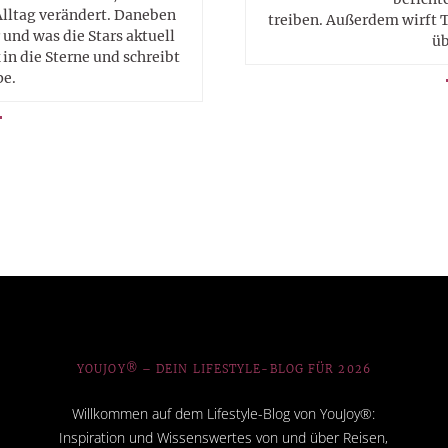
Alltag verändert. Daneben
treiben. Außerdem wirft T
 und was die Stars aktuell
üb
in die Sterne und schreibt
pe.
YOUJOY® – DEIN LIFESTYLE-BLOG FÜR 2026
Willkommen auf dem Lifestyle-Blog von YouJoy®:
Inspiration und Wissenswertes von und über Reisen,