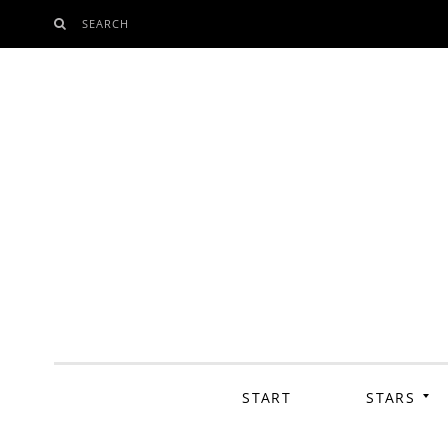
SEARCH
SKIP
TO
CONTENT
START
STARS