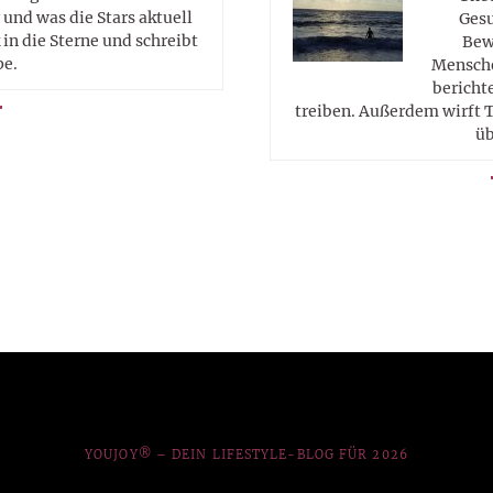
 und was die Stars aktuell
Gesu
in die Sterne und schreibt
Bew
pe.
Mensche
berichte
treiben. Außerdem wirft T
üb
YOUJOY® – DEIN LIFESTYLE-BLOG FÜR 2026