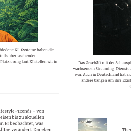
lustigen Sprüche helfen beim
Profi
Traumurlaub im
Start, Teilnehmer, Gagen und
BMI-Rechner für Frauen 2026
Ausblick für Frauen und
Gratulieren
schneeweißen Salzburger
Skandale
– Online-Rechner mit
Männer aller Sternzeichen
Land
hilfreichen Tipps
schiedene KI-Systeme haben die
teils überraschenden
tzierung laut KI stellen wir in
Das Geschäft mit der Schauspie
wachsenden Streaming-Dienste au
war. Auch in Deutschland hat sic
andere bangen um ihre Exist
Lifestyle-Trends – von
eisen bis zu aktuellen
. Er beobachtet, was
Alltag verändert. Daneben
Theo