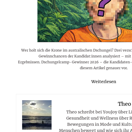
Rezepte
Erinnerungen für viele weitere
Sternzeichen
Stars 2026
dahintersteckt und was bei
MORE
Jahre
Plattformen zu beachten ist
MORE
MORE
MORE
MORE
MORE
Wer holt sich die Krone im australischen Dschungel? Drei ver
Gewinnchancen der Kandidat:innen analysiert – mit 
Ergebnissen. Dschungelcamp-Gewinner 2026 – die Kandidaten-Pla
diesem Artikel genauer vor.
Weiterlesen
Theo
Theo schreibt bei YouJoy über 
Gesundheit und Wellness über R
Bewegungen in Mode und Kultur
Menschen bewegt und wie sich ihr 