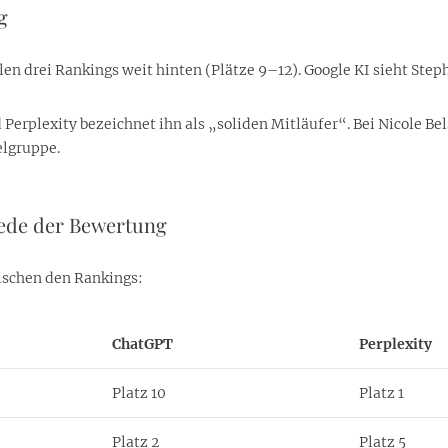
g
len drei Rankings weit hinten (Plätze 9–12). Google KI sieht Ste
rplexity bezeichnet ihn als „soliden Mitläufer“. Bei Nicole Bels
elgruppe.
ede der Bewertung
ischen den Rankings:
ChatGPT
Perplexity
Platz 10
Platz 1
Platz 2
Platz 5