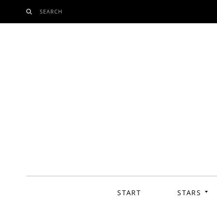
SEARCH
SKIP
TO
CONTENT
START
STARS