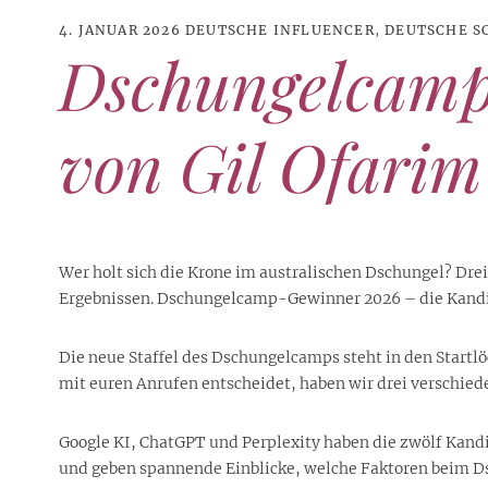
4. JANUAR 2026
DEUTSCHE INFLUENCER
,
DEUTSCHE S
Dschungelcamp
von Gil Ofarim
Wer holt sich die Krone im australischen Dschungel? Dr
Ergebnissen. Dschungelcamp-Gewinner 2026 – die Kandida
Die neue Staffel des Dschungelcamps steht in den Start
21. JUNI 2026
DANI KLIEBER NACKT
,
DANI KLIEBER
mit euren Anrufen entscheidet, haben wir drei verschie
1. AUGUST 2026
GEBURTSTAGSFEIER
,
2. AUGUST 2026
NUDE
,
PROMI-ALARM
HOROSKOP
,
STAR-CHECK
,
HOROSKOP DER LIEBE
,
STARS
,
STYLE
,
,
12. JULI 2026
FASHION
,
LUXUSMODE
GEBURTSTAGSGESCHENKE
,
PARTY-TIPPS
9. JULI 2026
TRAVEL
STERNZEICHEN
,
TAGESHOROSKOP
STYLE-CHECK
,
WOCHENHOROSKOP
Leiser Stil? Wie Minimalismus
Tolle Torte zum Geburtstag –
Geburtstagsreisen statt
Liebe-Wochenhoroskop 3. bis 9.
Dani Klieber – Alter, Wohnort
Google KI, ChatGPT und Perplexity haben die zwölf Kandi
28. MAI 2026
DATING
,
TESTS
die lauteste Botschaft sendet
einfache Ideen und schnelle
Alltagstrott – schöne
und Einkommen des TikTok-
August 2026 für alle
Casual Dating – was
und geben spannende Einblicke, welche Faktoren beim D