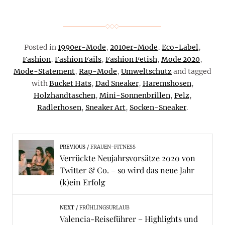
Posted in
1990er-Mode
,
2010er-Mode
,
Eco-Label
,
Fashion
,
Fashion Fails
,
Fashion Fetish
,
Mode 2020
,
Mode-Statement
,
Rap-Mode
,
Umweltschutz
and tagged
with
Bucket Hats
,
Dad Sneaker
,
Haremshosen
,
Holzhandtaschen
,
Mini-Sonnenbrillen
,
Pelz
,
Radlerhosen
,
Sneaker Art
,
Socken-Sneaker
.
PREVIOUS
FRAUEN-FITNESS
Verrückte Neujahrsvorsätze 2020 von
Twitter & Co. – so wird das neue Jahr
(k)ein Erfolg
NEXT
FRÜHLINGSURLAUB
Valencia-Reiseführer – Highlights und