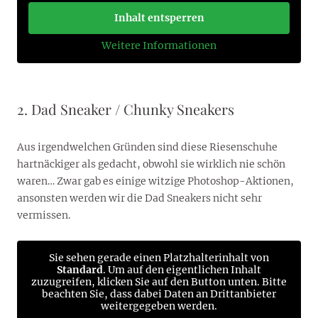
Inhalt entsperren
Weitere Informationen
2. Dad Sneaker / Chunky Sneakers
Aus irgendwelchen Gründen sind diese Riesenschuhe
hartnäckiger als gedacht, obwohl sie wirklich nie schön
waren… Zwar gab es einige witzige Photoshop-Aktionen,
ansonsten werden wir die Dad Sneakers nicht sehr
vermissen.
Sie sehen gerade einen Platzhalterinhalt von
Standard
. Um auf den eigentlichen Inhalt
zuzugreifen, klicken Sie auf den Button unten. Bitte
beachten Sie, dass dabei Daten an Drittanbieter
weitergegeben werden.