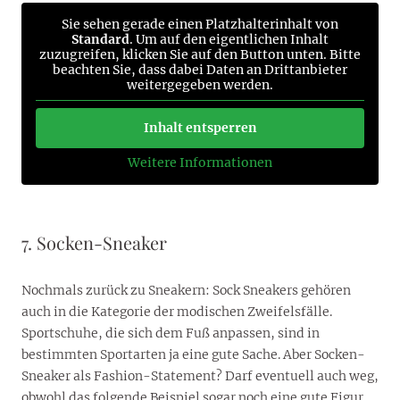
Sie sehen gerade einen Platzhalterinhalt von
Standard
. Um auf den eigentlichen Inhalt
zuzugreifen, klicken Sie auf den Button unten. Bitte
beachten Sie, dass dabei Daten an Drittanbieter
weitergegeben werden.
Inhalt entsperren
Weitere Informationen
7. Socken-Sneaker
Nochmals zurück zu Sneakern: Sock Sneakers gehören
auch in die Kategorie der modischen Zweifelsfälle.
Sportschuhe, die sich dem Fuß anpassen, sind in
bestimmten Sportarten ja eine gute Sache. Aber Socken-
Sneaker als Fashion-Statement? Darf eventuell auch weg,
obwohl das folgende Beispiel sogar noch eine gute Figur