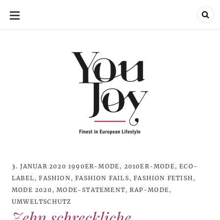
SKIP
TO
CONTENT
3. JANUAR 2020
1990ER-MODE
,
2010ER-MODE
,
ECO-
LABEL
,
FASHION
,
FASHION FAILS
,
FASHION FETISH
,
MODE 2020
,
MODE-STATEMENT
,
RAP-MODE
,
UMWELTSCHUTZ
Zehn schreckliche