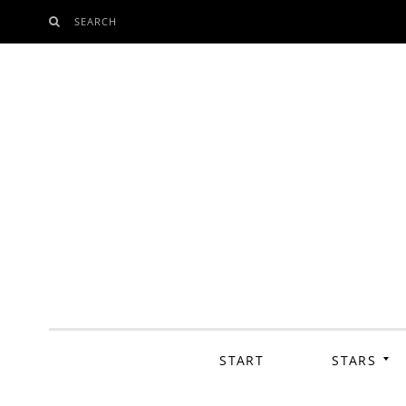
SEARCH
SKIP
TO
CONTENT
START
STARS