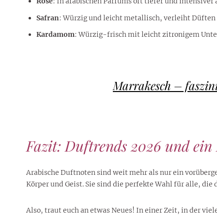
Rose
: In arabischen Parfüms oft tiefer und intensive
Safran
: Würzig und leicht metallisch, verleiht Düfte
Kardamom
: Würzig-frisch mit leicht zitronigem Unte
Marrakesch – faszini
Fazit: Duftrends 2026 und ein
Arabische Duftnoten sind weit mehr als nur ein vorüberg
Körper und Geist. Sie sind die perfekte Wahl für alle, d
Also, traut euch an etwas Neues! In einer Zeit, in der vi