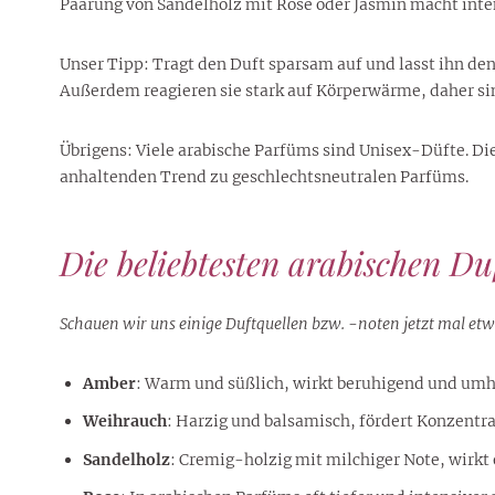
Paarung von Sandelholz mit Rose oder Jasmin macht inte
Unser Tipp: Tragt den Duft sparsam auf und lasst ihn den
Außerdem reagieren sie stark auf Körperwärme, daher si
Übrigens: Viele arabische Parfüms sind Unisex-Düfte. Di
anhaltenden Trend zu geschlechtsneutralen Parfüms.
Die beliebtesten arabischen D
Schauen wir uns einige Duftquellen bzw. -noten jetzt mal et
Amber
: Warm und süßlich, wirkt beruhigend und umhül
Weihrauch
: Harzig und balsamisch, fördert Konzentr
Sandelholz
: Cremig-holzig mit milchiger Note, wirkt 