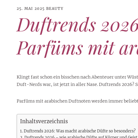
25. MAI 2025
BEAUTY
Duftrends 2026
Parfüms mit ar
Klingt fast schon ein bisschen nach Abenteuer unter Wüs
Duft-Nerds war, ist jetzt in aller Nase. Duftrends 2026
Parfüms mit arabischen Duftnoten werden immer beliebter
21. JUNI 2026
DANI KLIEBER NACKT
,
DANI KLIEBER
1. AUGUST 2026
GEBURTSTAGSFEIER
,
2. AUGUST 2026
NUDE
,
PROMI-ALARM
HOROSKOP
,
STAR-CHECK
,
HOROSKOP DER LIEBE
,
STARS
,
STYLE
,
,
12. JULI 2026
FASHION
,
LUXUSMODE
GEBURTSTAGSGESCHENKE
,
PARTY-TIPPS
9. JULI 2026
TRAVEL
STERNZEICHEN
,
TAGESHOROSKOP
STYLE-CHECK
,
WOCHENHOROSKOP
Inhaltsverzeichnis
Leiser Stil? Wie Minimalismus
Tolle Torte zum Geburtstag –
Geburtstagsreisen statt
Liebe-Wochenhoroskop 3. bis 9.
Dani Klieber – Alter, Wohnort
28. MAI 2026
DATING
,
TESTS
die lauteste Botschaft sendet
einfache Ideen und schnelle
Alltagstrott – schöne
Duftrends 2026: Was macht arabische Düfte so besonders?
und Einkommen des TikTok-
August 2026 für alle
Casual Dating – was
Duftrends 2026 – wie arabische Düfte auf Körper und Geist