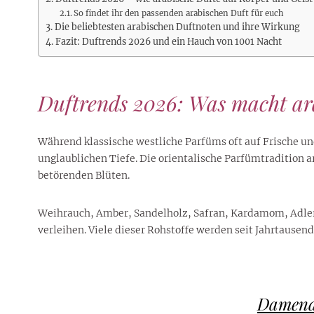
Rezepte
Erinnerungen für viele weitere
Sternzeichen
Stars 2026
dahintersteckt und was bei
So findet ihr den passenden arabischen Duft für euch
MORE
Jahre
Plattformen zu beachten ist
Die beliebtesten arabischen Duftnoten und ihre Wirkung
MORE
MORE
MORE
Fazit: Duftrends 2026 und ein Hauch von 1001 Nacht
MORE
MORE
Duftrends 2026: Was macht ara
Während klassische westliche Parfüms oft auf Frische un
unglaublichen Tiefe. Die orientalische Parfümtradition a
betörenden Blüten.
Weihrauch, Amber, Sandelholz, Safran, Kardamom, Adlerh
verleihen. Viele dieser Rohstoffe werden seit Jahrtausen
Damendü