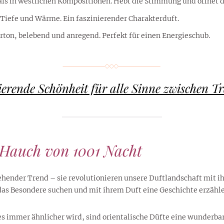
r als in westlichen Kompositionen. Hebt die Stimmung und öffnet 
n Tiefe und Wärme. Ein faszinierender Charakterduft.
rton, belebend und anregend. Perfekt für einen Energieschub.
erende Schönheit für alle Sinne zwischen 
 Hauch von 1001 Nacht
ehender Trend – sie revolutionieren unsere Duftlandschaft mit ih
ie das Besondere suchen und mit ihrem Duft eine Geschichte erzäh
eles immer ähnlicher wird, sind orientalische Düfte eine wunderbar