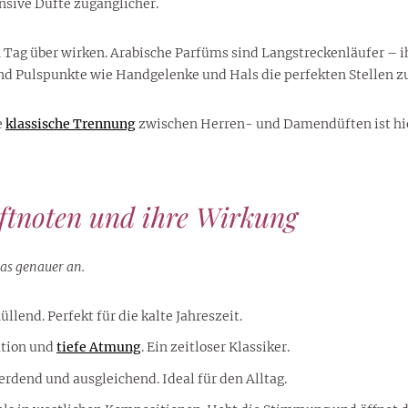
nsive Düfte zugänglicher.
 Tag über wirken. Arabische Parfüms sind Langstreckenläufer – ih
nd Pulspunkte wie Handgelenke und Hals die perfekten Stellen z
e
klassische Trennung
zwischen Herren- und Damendüften ist hie
uftnoten und ihre Wirkung
was genauer an.
lend. Perfekt für die kalte Jahreszeit.
ation und
tiefe Atmung
. Ein zeitloser Klassiker.
erdend und ausgleichend. Ideal für den Alltag.