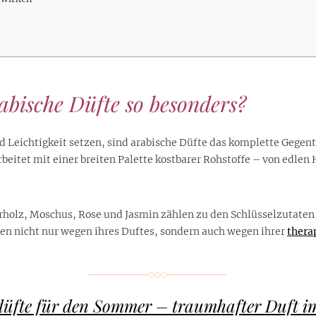
lustigen Sprüche helfen beim
Profi
Traumurlaub im
Start, Teilnehmer, Gagen und
BMI-Rechner für Frauen 2026
Ausblick für Frauen und
Gratulieren
schneeweißen Salzburger
Skandale
– Online-Rechner mit
Männer aller Sternzeichen
Land
hilfreichen Tipps
bische Düfte so besonders?
d Leichtigkeit setzen, sind arabische Düfte das komplette Gegent
rbeitet mit einer breiten Palette kostbarer Rohstoffe – von edle
olz, Moschus, Rose und Jasmin zählen zu den Schlüsselzutaten, 
den nicht nur wegen ihres Duftes, sondern auch wegen ihrer
thera
fte für den Sommer – traumhafter Duft i