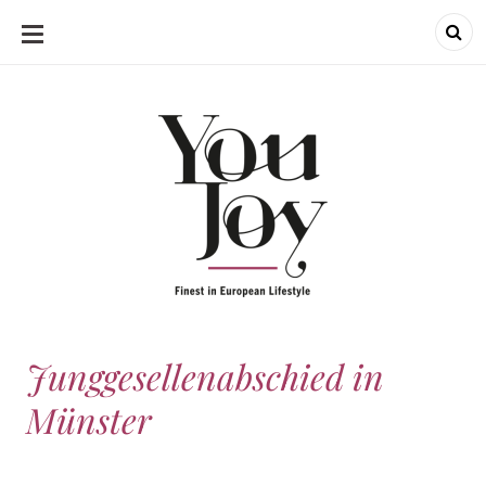
SKIP
TO
CONTENT
Junggesellenabschied in
Münster