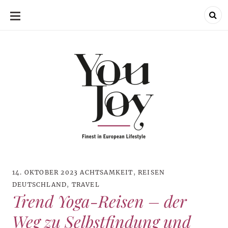
SKIP
TO
CONTENT
14. OKTOBER 2023
ACHTSAMKEIT
,
REISEN
DEUTSCHLAND
,
TRAVEL
Trend Yoga-Reisen – der
Weg zu Selbstfindung und