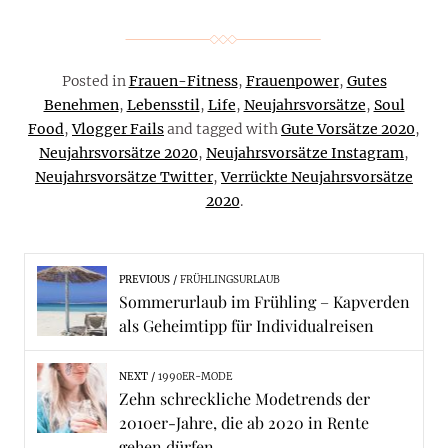
Posted in
Frauen-Fitness
,
Frauenpower
,
Gutes
Benehmen
,
Lebensstil
,
Life
,
Neujahrsvorsätze
,
Soul
Food
,
Vlogger Fails
and tagged with
Gute Vorsätze 2020
,
Neujahrsvorsätze 2020
,
Neujahrsvorsätze Instagram
,
Neujahrsvorsätze Twitter
,
Verrückte Neujahrsvorsätze
2020
.
PREVIOUS
FRÜHLINGSURLAUB
Sommerurlaub im Frühling – Kapverden
als Geheimtipp für Individualreisen
NEXT
1990ER-MODE
Zehn schreckliche Modetrends der
2010er-Jahre, die ab 2020 in Rente
gehen dürfen