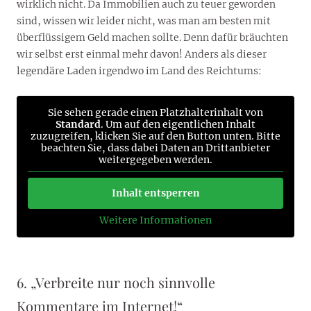
wirklich nicht. Da Immobilien auch zu teuer geworden
sind, wissen wir leider nicht, was man am besten mit
überflüssigem Geld machen sollte. Denn dafür bräuchten
wir selbst erst einmal mehr davon! Anders als dieser
legendäre Laden irgendwo im Land des Reichtums:
Sie sehen gerade einen Platzhalterinhalt von
Standard
. Um auf den eigentlichen Inhalt
zuzugreifen, klicken Sie auf den Button unten. Bitte
beachten Sie, dass dabei Daten an Drittanbieter
weitergegeben werden.
Inhalt entsperren
Weitere Informationen
6. „Verbreite nur noch sinnvolle
Kommentare im Internet!“