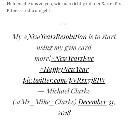
Helden, die uns zeigen, wie man richtig mit der Karte fürs
Fitnessstudio umgeht:
My
#NewYearsResolution
is to start
using my gym card
more!
#NewYearsEve
#HappyNewYear
pic.twitter.com/pVRsx7j8IW
— Michael Clarke
(@Mr_Mike_Clarke)
December 31,
2018