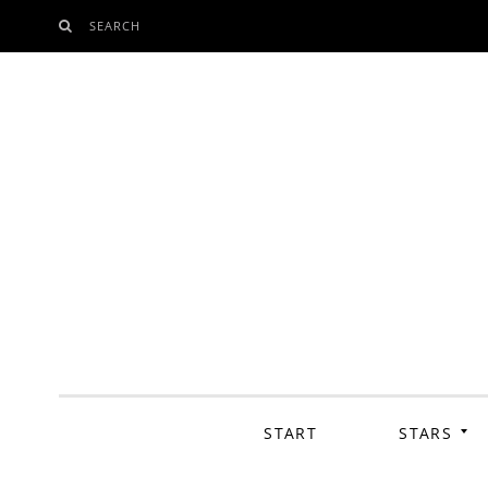
SEARCH
SKIP
TO
CONTENT
START
STARS