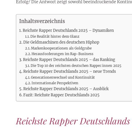
Rezepte
Erinnerungen für viele weitere
Erfolg? Die Antwort zeigt sowohl beeindruckende Kontin
Sternzeichen
Stars 2026
dahintersteckt und was bei
MORE
Jahre
Plattformen zu beachten ist
MORE
MORE
MORE
Inhaltsverzeichnis
MORE
MORE
Reichste Rapper Deutschlands 2025 – Dynamiken
Die Realität hinter dem Glanz
Die Geldmaschinen des deutschen Hiphop
Markenkooperationen als Goldgrube
Herausforderungen im Rap-Business
Reichste Rapper Deutschlands 2025 – das Ranking
Die Top 10 der reichsten deutschen Rapper:innen 2025
Reichste Rapper Deutschlands 2025 – neue Trends
Generationenwechsel und Kontinuität
Internationale Perspektiven
Reichste Rapper Deutschlands 2025 – Ausblick
Fazit: Reichste Rapper Deutschlands 2025
Reichste Rapper Deutschland