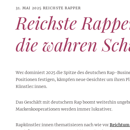
31. MAI 2025
REICHSTE RAPPER
Reichste Rappe
die wahren Sch
Wer dominiert 2025 die Spitze des deutschen Rap-Busine
Positionen festigen, kämpfen neue Gesichter um ihren Pla
Künstler:innen.
21. JUNI 2026
DANI KLIEBER NACKT
,
DANI KLIEBER
Das Geschäft mit deutschem Rap boomt weiterhin ungebr
1. AUGUST 2026
GEBURTSTAGSFEIER
,
2. AUGUST 2026
NUDE
,
PROMI-ALARM
HOROSKOP
,
STAR-CHECK
,
HOROSKOP DER LIEBE
,
STARS
,
STYLE
,
,
12. JULI 2026
FASHION
,
LUXUSMODE
GEBURTSTAGSGESCHENKE
,
PARTY-TIPPS
9. JULI 2026
TRAVEL
Markenkooperationen werden immer lukrativer.
STERNZEICHEN
,
TAGESHOROSKOP
STYLE-CHECK
,
WOCHENHOROSKOP
Leiser Stil? Wie Minimalismus
Tolle Torte zum Geburtstag –
Geburtstagsreisen statt
Liebe-Wochenhoroskop 3. bis 9.
Dani Klieber – Alter, Wohnort
28. MAI 2026
DATING
,
TESTS
die lauteste Botschaft sendet
einfache Ideen und schnelle
Alltagstrott – schöne
und Einkommen des TikTok-
August 2026 für alle
Casual Dating – was
Rapkünstler:innen thematisieren nach wie vor
Reichtum