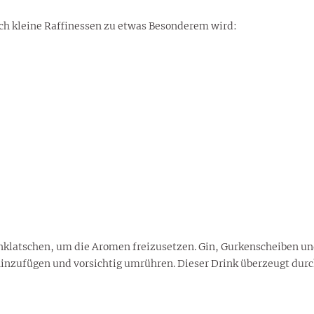
urch kleine Raffinessen zu etwas Besonderem wird:
nklatschen, um die Aromen freizusetzen. Gin, Gurkenscheiben und
hinzufügen und vorsichtig umrühren. Dieser Drink überzeugt dur