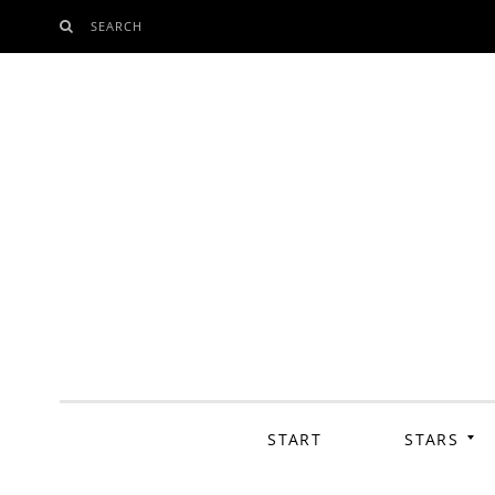
SEARCH
SKIP
TO
CONTENT
START
STARS