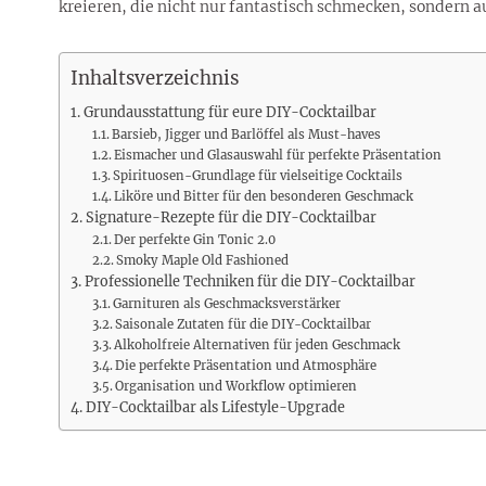
Rezepte
Erinnerungen für viele weitere
kreieren, die nicht nur fantastisch schmecken, sondern a
Sternzeichen
Stars 2026
dahintersteckt und was bei
MORE
Jahre
Plattformen zu beachten ist
MORE
MORE
MORE
Inhaltsverzeichnis
MORE
MORE
Grundausstattung für eure DIY-Cocktailbar
Barsieb, Jigger und Barlöffel als Must-haves
Eismacher und Glasauswahl für perfekte Präsentation
Spirituosen-Grundlage für vielseitige Cocktails
Liköre und Bitter für den besonderen Geschmack
Signature-Rezepte für die DIY-Cocktailbar
Der perfekte Gin Tonic 2.0
Smoky Maple Old Fashioned
Professionelle Techniken für die DIY-Cocktailbar
Garnituren als Geschmacksverstärker
Saisonale Zutaten für die DIY-Cocktailbar
Alkoholfreie Alternativen für jeden Geschmack
Die perfekte Präsentation und Atmosphäre
Organisation und Workflow optimieren
DIY-Cocktailbar als Lifestyle-Upgrade