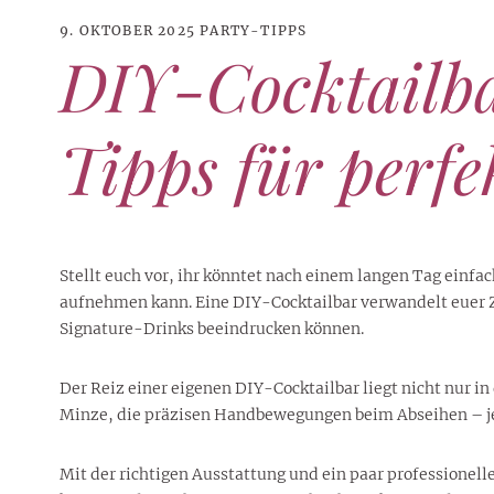
9. OKTOBER 2025
PARTY-TIPPS
DIY-Cocktailba
Tipps für perf
Stellt euch vor, ihr könntet nach einem langen Tag einfa
aufnehmen kann. Eine DIY-Cocktailbar verwandelt euer Z
Signature-Drinks beeindrucken können.
21. JUNI 2026
DANI KLIEBER NACKT
,
DANI KLIEBER
Der Reiz einer eigenen DIY-Cocktailbar liegt nicht nur in
1. AUGUST 2026
GEBURTSTAGSFEIER
,
2. AUGUST 2026
NUDE
,
PROMI-ALARM
HOROSKOP
,
STAR-CHECK
,
HOROSKOP DER LIEBE
,
STARS
,
STYLE
,
,
12. JULI 2026
FASHION
,
LUXUSMODE
GEBURTSTAGSGESCHENKE
,
PARTY-TIPPS
9. JULI 2026
TRAVEL
Minze, die präzisen Handbewegungen beim Abseihen – jeder
STERNZEICHEN
,
TAGESHOROSKOP
STYLE-CHECK
,
WOCHENHOROSKOP
Leiser Stil? Wie Minimalismus
Tolle Torte zum Geburtstag –
Geburtstagsreisen statt
Liebe-Wochenhoroskop 3. bis 9.
Dani Klieber – Alter, Wohnort
28. MAI 2026
DATING
,
TESTS
die lauteste Botschaft sendet
einfache Ideen und schnelle
Alltagstrott – schöne
und Einkommen des TikTok-
August 2026 für alle
Casual Dating – was
Mit der richtigen Ausstattung und ein paar professionell