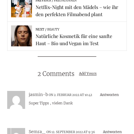
PREVIOUS
FREUNDINNEN
Netflix-Night mit den Mädels – wie ihr
den perfekten Filmabend plant
NEXT
BEAUTY
Natürliche Kosmetik für eine sanfte
Haut – Bio und Vegan im Test
2 Comments
Add Yours
jasmin-b
Antworten
ON 2. FEBRUAR 2022 AT 10:42
Super Tipps , vielen Dank
Semra_
Antworten
ON 12. SEPTEMBER 2022 AT 9:36