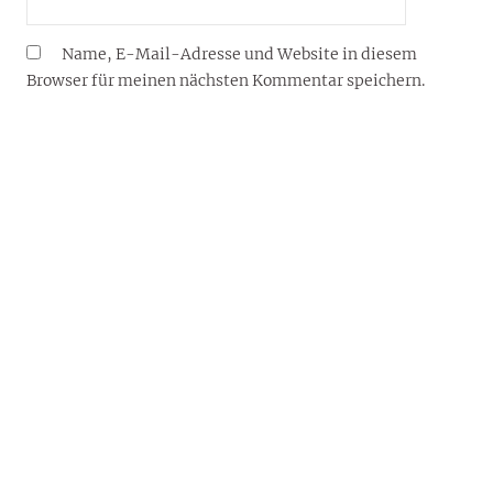
Name, E-Mail-Adresse und Website in diesem
Browser für meinen nächsten Kommentar speichern.
YOUJOY® – DEIN LIFESTYLE-BLOG FÜR 2026
Willkommen auf dem Lifestyle-Blog von YouJoy®:
Inspiration und Wissenswertes von und über Reisen,